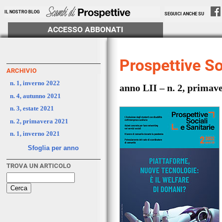
IL NOSTRO BLOG
SEGUICI ANCHE SU
ACCESSO ABBONATI
Prospettive So
ARCHIVIO
n. 1, inverno 2022
anno LII – n. 2, primav
n. 4, autunno 2021
n. 3, estate 2021
n. 2, primavera 2021
n. 1, inverno 2021
Sfoglia per anno
TROVA UN ARTICOLO