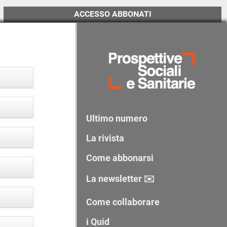
ACCESSO ABBONATI
imavera
Ultimo numero
nno 2024
La rivista
21
Come abbonarsi
18
La newsletter ✉️
Come collaborare
15
i Quid