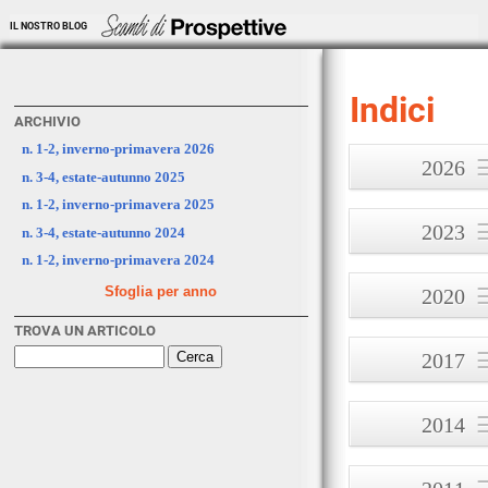
IL NOSTRO BLOG
Indici
ARCHIVIO
n. 1-2, inverno-primavera 2026
2026
n. 3-4, estate-autunno 2025
n. 1-2, inverno-p
n. 1-2, inverno-primavera 2025
2026
2023
n. 3-4, estate-autunno 2024
n. 1-2, inverno-primavera 2024
n. 1, inverno 2023
Sfoglia per anno
2020
n. 2, primavera 2
TROVA UN ARTICOLO
n. 1, inverno 2020
n. 3, estate 2023
2017
n. 2, primavera 2
n. 4, autunno 202
n. 1, inverno 2017
n. 3, estate 2020
2014
n. 2, primavera 2
n. 4, autunno 202
n. 1, inverno 2014
n. 3, estate 2017