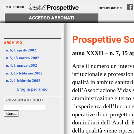
IL NOSTRO BLOG
SEGUICI ANCHE SU
ACCESSO ABBONATI
Prospettive So
ARCHIVIO
n. 6, 1 aprile 2002
anno XXXII – n. 7, 15 a
n. 5, 15 marzo 2002
Apre il numero un interv
n. 4, 1 marzo 2002
istituzionale e professio
n. 3, 15 febbraio 2002
n. 2, 1 febbraio 2002
qualità in ambito sanitar
dell’Associazione Vidas s
Sfoglia per anno
amministrazione e terzo 
TROVA UN ARTICOLO
l’esperienza dell’Incra de
operative di un progetto 
domiciliari dell’Ausl di B
della qualità viene ripres