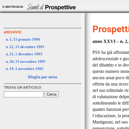
IL NOSTRO BLOG
Prospetti
ARCHIVIO
n. 1, 15 gennaio 1996
anno XXVI – n. 2,
n. 22, 15 dicembre 1995
PSS ha già affrontat
n. 21, 1 dicembre 1995
adolescenziale e giov
n. 20, 15 novembre 1995
del dibattito e in d
n. 19, 1 novembre 1995
questo numero monog
Sfoglia per anno
ancora assai poco di
offerta da una ricer
TROVA UN ARTICOLO
nel suo editoriale ri
di valutazione delp
sottolineando le diff
quattro funzioni prev
l’educazione, la pr
Martignoni, nel suo a
prevenzione, sottoli