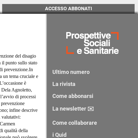
ACCESSO ABBONATI
venzione del disagio
 il punto sullo stato
 di prevenzione.In
Ultimo numero
a un tema cruciale e
 L’occasione è
La rivista
. Dela Agnoletto,
Come abbonarsi
 l’avvio di processi
a prevenzione
La newsletter ✉️
rono; infine descrive
 valutativi:
Come collaborare
. Carmen
i qualità della
i Quid
gionale può svolgere,