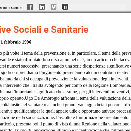
SEGUICI ANCHE SU
ve Sociali e Sanitarie
 1 febbraio 1996
o più volte il tema della prevenzione e, in particolare, il tema della pre
anile è statoaffrontato lo scorso anno nel n. 7, in un articolo che faceva
iversi numeri successivi, presentando una serie diesperienze significative
rafico riprendiamo l’argomento presentando alcuni contributi relativi 
battuto da chi si occupa di prevenzione: la valutazione degli interventi.
ca-intervento che l'Irs sta svolgendo per conto della Regione Lombardia
chiama l’importante significato che assume, per gli interventi preventivi,
roprio operato.Ugo De Ambrogio affronta il tema della valutazione dell
icoltà insite nel valutare ma anche i grandi vantaggi chetali percorsi off
entive qualificantiper le quali appare utile e opportuno attivare processi
omozione della socializzazione, l’ascolto e l’informazione-orientamento
rticolo, presenta poi il punto di vista di una Regione nella valutazione d
neando il ruolo di innovazione, stimolo e incentivazione che l’attore re