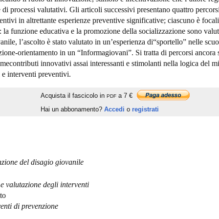
di processi valutativi. Gli articoli successivi presentano quattro percors
entivi in altrettante esperienze preventive significative; ciascuno è focal
i: la funzione educativa e la promozione della socializzazione sono valut
ile, l’ascolto è stato valutato in un’esperienza di“sportello” nelle scuol
ione-orientamento in un “Informagiovani”. Si tratta di percorsi ancora 
mecontributi innovativi assai interessanti e stimolanti nella logica del 
 e interventi preventivi.
Acquista il fascicolo in
a 7 €
PDF
Hai un abbonamento?
Accedi
o
registrati
nzione del disagio giovanile
e valutazione degli interventi
to
venti di prevenzione