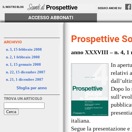
IL NOSTRO BLOG
SEGUICI ANCHE SU
ACCESSO ABBONATI
Prospettive So
ARCHIVIO
n. 3, 15 febbraio 2008
anno XXXVIII – n. 4, 1
n. 2, 1 febbraio 2008
In apert
n. 1, 15 gennaio 2008
relativi 
n. 22, 15 dicembre 2007
n. 21, 1 dicembre 2007
dall’ulti
Dopo lo 
Sfoglia per anno
sull’evol
TROVA UN ARTICOLO
pubblica
presenti
italiana.
Segue la presentazione e 