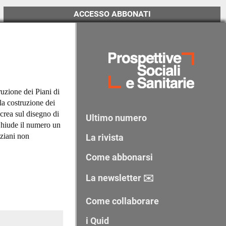
ACCESSO ABBONATI
ruzione dei Piani di
a costruzione dei
crea sul disegno di
Ultimo numero
 Chiude il numero un
nziani non
La rivista
Come abbonarsi
La newsletter ✉️
Come collaborare
i Quid