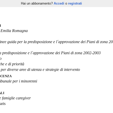
Hai un abbonamento?
Accedi
o
registrati
I
in Emilia Romagna
nee guida per la predisposizione e l´approvazione dei Piani di zona 2
a predisposizione e l´approvazione dei Piani di zona 2002-2003
o
che e di priorità
r diverse aree di utenza e strategie di intervento
SCENZA
ibunale per i minorenni
ALI
 e famiglie caregiver
aris