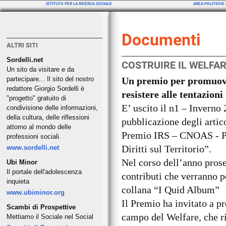
ISTITUTO PER LA RICERCA SOCIALE
AREA POLITICHE 
Documenti
ALTRI SITI
Sordelli.net
COSTRUIRE IL WELFAR
Un sito da visitare e da
partecipare... Il sito del nostro
Un premio per promuove
redattore Giorgio Sordelli è
resistere alle tentazioni 
"progetto" gratuito di
E’ uscito il n1 – Inverno 
condivisione delle informazioni,
della cultura, delle riflessioni
pubblicazione degli artico
attorno al mondo delle
Premio IRS – CNOAS - PS
professioni sociali.
Diritti sul Territorio”.
www.sordelli.net
Nel corso dell’anno prose
Ubi Minor
Il portale dell'adolescenza
contributi che verranno p
inquieta
collana “I Quid Album”
www.ubiminor.org
Il Premio ha invitato a p
Scambi di Prospettive
campo del Welfare, che ri
Mettiamo il Sociale nel Social