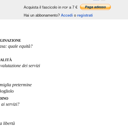
Acquista il fascicolo in
a 7 €
PDF
Hai un abbonamento?
Accedi
o
registrati
GINAZIONE
casa: quale equità?
UALITÀ
valutazione dei servizi
miglia pretermine
Bogliolo
DINO
ai servizi?
a libertà