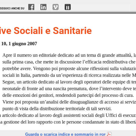
SEGUICI ANCHE SU
ve Sociali e Sanitarie
10, 1 giugno 2007
Apre il numero un editoriale dedicato ad un tema di grande attualità, la
sulla prima casa, che mette in discussione l’efficacia redistributiva che
potrebbe avere. Vengono poi proposte alcune riflessioni sulla valutazio
sociali in Italia, partendo da un’esperienza di ricerca realizzata nelle 
Segue, un articolo dedicato al lavoro degli operatori delle equipe di te
neonatale di fronte ad una nascita prematura, dove l’intervento deve 
delle emozioni dei genitori, rendendoli partecipi del processo di cura.
Viene poi proposta un’analisi delle disuguaglianze di accesso ai servizi
punto di vista della distribuzione territoriale di tali servizi.
articolo dedicato al lavoro degli assistenti sociali degli Uffici di esecu
lla gestione del loro rapporto con le persone condannate in stato di libert
Guarda o scarica indice e sommario in
PDF