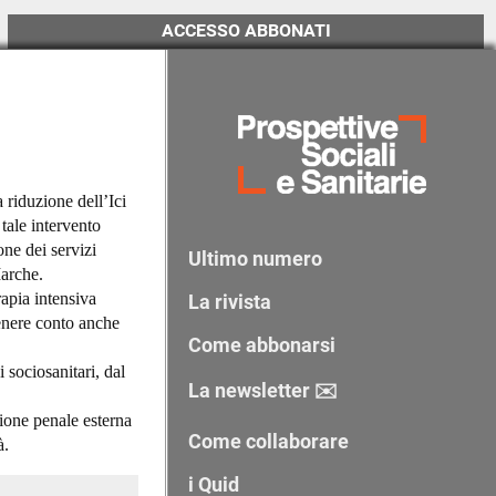
ACCESSO ABBONATI
 riduzione dell’Ici
 tale intervento
ne dei servizi
Ultimo numero
Marche.
rapia intensiva
La rivista
tenere conto anche
Come abbonarsi
 sociosanitari, dal
La newsletter ✉️
zione penale esterna
Come collaborare
à.
i Quid