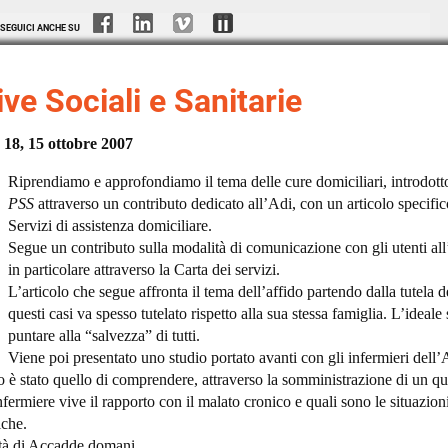
SEGUICI ANCHE SU
ve Sociali e Sanitarie
18, 15 ottobre 2007
Riprendiamo e approfondiamo il tema delle cure domiciliari, introdotto
PSS
attraverso un contributo dedicato all’Adi, con un articolo specific
Servizi di assistenza domiciliare.
Segue un contributo sulla modalità di comunicazione con gli utenti all
in particolare attraverso la Carta dei servizi.
L’articolo che segue affronta il tema dell’affido partendo dalla tutela 
questi casi va spesso tutelato rispetto alla sua stessa famiglia. L’ideal
puntare alla “salvezza” di tutti.
Viene poi presentato uno studio portato avanti con gli infermieri dell
 è stato quello di comprendere, attraverso la somministrazione di un qu
infermiere vive il rapporto con il malato cronico e quali sono le situazi
iche.
lità di Accadde domani.