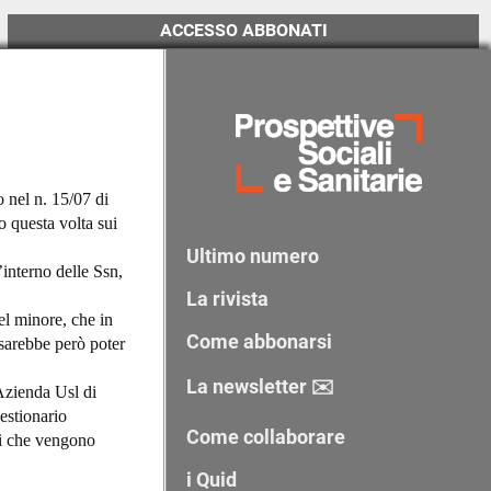
ACCESSO ABBONATI
 nel n. 15/07 di
o questa volta sui
Ultimo numero
’interno delle Ssn,
La rivista
del minore, che in
Come abbonarsi
e sarebbe però poter
La newsletter ✉️
’Azienda Usl di
estionario
Come collaborare
oni che vengono
i Quid