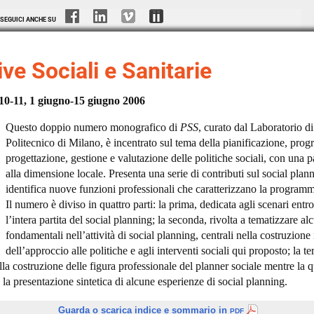
SEGUICI ANCHE SU
ve Sociali e Sanitarie
0-11, 1 giugno-15 giugno 2006
Questo doppio numero monografico di
PSS
, curato dal Laboratorio di
Politecnico di Milano, è incentrato sul tema della pianificazione, pr
progettazione, gestione e valutazione delle politiche sociali, con una p
alla dimensione locale. Presenta una serie di contributi sul social pla
identifica nuove funzioni professionali che caratterizzano la programm
Il numero è diviso in quattro parti: la prima, dedicata agli scenari entro
l’intera partita del social planning; la seconda, rivolta a tematizzare al
fondamentali nell’attività di social planning, centrali nella costruzione 
dell’approccio alle politiche e agli interventi sociali qui proposto; la te
 alla costruzione delle figura professionale del planner sociale mentre la 
la presentazione sintetica di alcune esperienze di social planning.
Guarda o scarica indice e sommario in
PDF