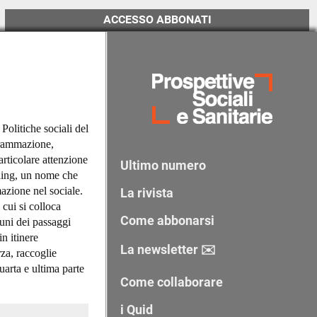
ACCESSO ABBONATI
 Politiche sociali del
ogrammazione,
articolare attenzione
Ultimo numero
nning, un nome che
azione nel sociale.
La rivista
 cui si colloca
Come abbonarsi
cuni dei passaggi
in itinere
La newsletter ✉️
rza, raccoglie
quarta e ultima parte
Come collaborare
i Quid