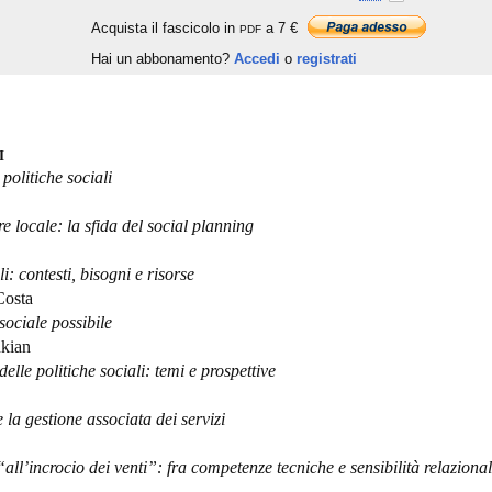
Acquista il fascicolo in
a 7 €
PDF
Hai un abbonamento?
Accedi
o
registrati
I
politiche sociali
re locale: la sfida del social planning
li: contesti, bisogni e risorse
Costa
sociale possibile
ukian
elle politiche sociali: temi e prospettive
e la gestione associata dei servizi
“all’incrocio dei venti”: fra competenze tecniche e sensibilità relazional