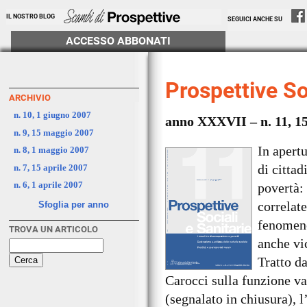
IL NOSTRO BLOG
SEGUICI ANCHE SU
ACCESSO ABBONATI
Prospettive So
ARCHIVIO
n. 10, 1 giugno 2007
anno XXXVII – n. 11, 1
n. 9, 15 maggio 2007
In apert
n. 8, 1 maggio 2007
di citta
n. 7, 15 aprile 2007
n. 6, 1 aprile 2007
povertà:
correlate
Sfoglia per anno
fenomeno
TROVA UN ARTICOLO
anche vi
Tratto d
Carocci sulla funzione val
(segnalato in chiusura), l