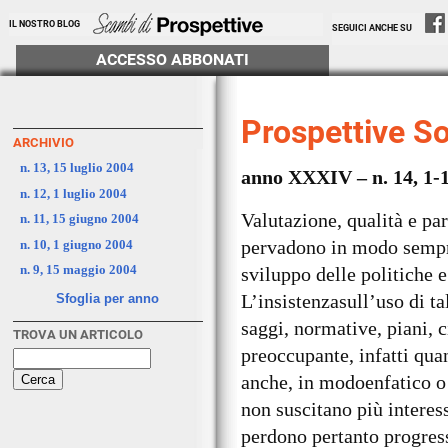
IL NOSTRO BLOG
SEGUICI ANCHE SU
ACCESSO ABBONATI
Prospettive So
ARCHIVIO
n. 13, 15 luglio 2004
anno XXXIV – n. 14, 1-1
n. 12, 1 luglio 2004
Valutazione, qualità e pa
n. 11, 15 giugno 2004
pervadono in modo sempre 
n. 10, 1 giugno 2004
n. 9, 15 maggio 2004
sviluppo delle politiche e 
L’insistenzasull’uso di ta
Sfoglia per anno
saggi, normative, piani, c
TROVA UN ARTICOLO
preoccupante, infatti qua
anche, in modoenfatico o
non suscitano più intere
perdono pertanto progress